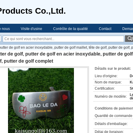
Products Co.,Ltd.
e nous
Visite d'usine
Contrôle de la qualité
Contact
Deman
putter de golf en acier inoxydable, putter de golf maillet, tête de golf, putter de golf,
ter de golf, putter de golf en acier inoxydable, putter de golf 
f, putter de golf complet
Détails sur le produit:
Lieu d'origine:
D
Nom de marque:
K
Certification:
S
L
Numéro de modèle:
d
Conditions de paiement
Quantité de commande 
Détails d'emballage:
Délai de livraison: