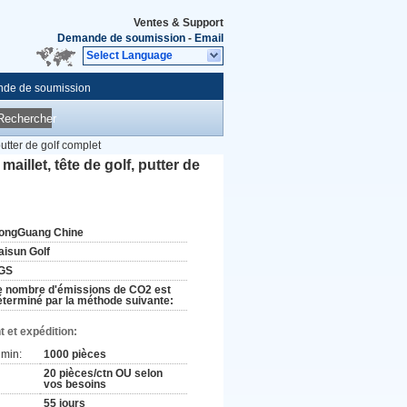
Ventes & Support
Demande de soumission
-
Email
Select Language
de de soumission
Rechercher
 putter de golf complet
maillet, tête de golf, putter de
ongGuang Chine
aisun Golf
GS
e nombre d'émissions de CO2 est
éterminé par la méthode suivante:
 et expédition:
min:
1000 pièces
20 pièces/ctn OU selon
vos besoins
55 jours