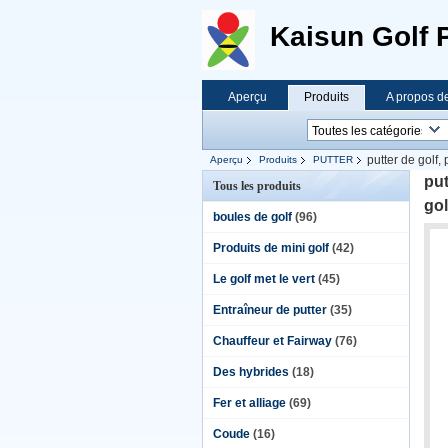
Kaisun Golf 
Aperçu
Produits
A propos d
putter de golf, 
Aperçu
Produits
PUTTER
put
Tous les produits
gol
boules de golf
(96)
Produits de mini golf
(42)
Le golf met le vert
(45)
Entraîneur de putter
(35)
Chauffeur et Fairway
(76)
Des hybrides
(18)
Fer et alliage
(69)
Coude
(16)