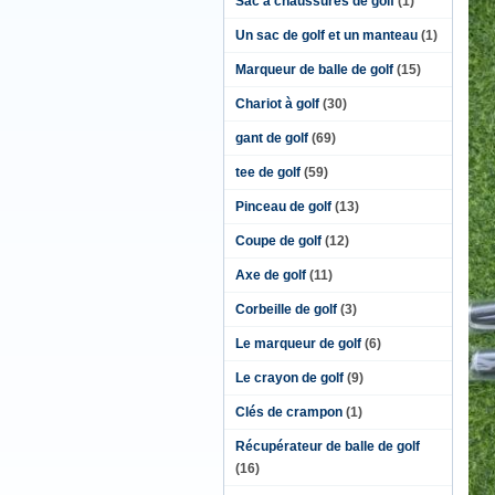
Sac à chaussures de golf
(1)
Un sac de golf et un manteau
(1)
Marqueur de balle de golf
(15)
Chariot à golf
(30)
gant de golf
(69)
tee de golf
(59)
Pinceau de golf
(13)
Coupe de golf
(12)
Axe de golf
(11)
Corbeille de golf
(3)
Le marqueur de golf
(6)
Le crayon de golf
(9)
Clés de crampon
(1)
Récupérateur de balle de golf
(16)