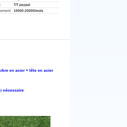
:
T/T paypal
nement:
10000-20000/mois
bre en acier + tête en acier
si nécessaire