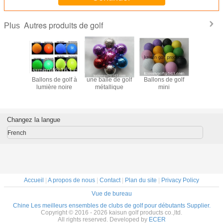
Autres produits de golf
Plus
e golf, l'
Ballons de golf à
une balle de golf
Ballons de golf
Le club de 
r nettoyer
lumière noire
métallique
mini
outil pour 
ures, le
les rainu
outil pour
golf, l' ou
er les
nettoye
 l' outil
rainures, 
Changez la langue
toyer les
pour netto
ures
rainu
French
Accueil
|
A propos de nous
|
Contact
|
Plan du site
|
Privacy Policy
Vue de bureau
Chine Les meilleurs ensembles de clubs de golf pour débutants Supplier.
Copyright © 2016 - 2026 kaisun golf products co.,ltd.
All rights reserved. Developed by
ECER