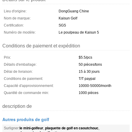
Lieu d'origine:
DongGuang Chine
Nom de marque:
Kaisun Golf
Certification:
SGS
Numéro de modèle:
Le poulpeau de Kaisun 5
Conditions de paiement et expédition
Prix:
$5.5/pcs
Détails d'emballage:
50 pièces/tons
Délai de livraison:
15 à 30 jours
Conditions de paiement:
T/T paypal
Capacité d'approvisionnement:
10000-50000/month
Quantité de commande min:
1000 pièces
description de
Autres produits de golf
le mini-golfeur
plaquette de golf en caoutchouc
Surligner:
,
,