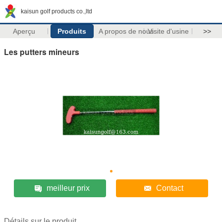
kaisun golf products co.,ltd
Aperçu
Produits
A propos de nous
Visite d'usine
>>
Les putters mineurs
meilleur prix
Contact
Détails sur le produit