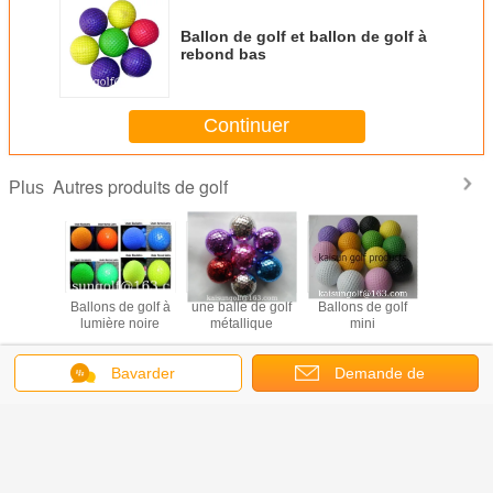
Ballon de golf et ballon de golf à
rebond bas
Continuer
Autres produits de golf
Plus
e golf, l'
Ballons de golf à
une balle de golf
Ballons de golf
Le club de 
r nettoyer
lumière noire
métallique
mini
outil pour 
ures, le
les rainu
outil pour
golf, l' ou
Bavarder
Demande de
er les
nettoye
 l' outil
rainures, 
Changez la langue
toyer les
pour netto
soumission
ures
rainu
French