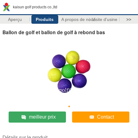
kaisun golf products co.,ltd
Aperçu
Produits
A propos de nous
Visite d'usine
>>
Ballon de golf et ballon de golf à rebond bas
meilleur prix
Contact
Détails sur le produit