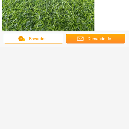
Bavarder
Demande de
soumission