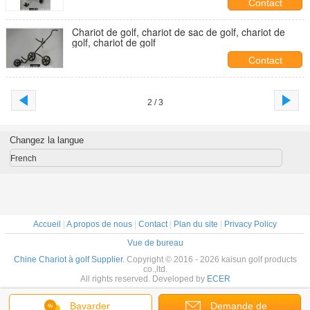
Contact
Chariot de golf, chariot de sac de golf, chariot de
golf, chariot de golf
Contact
2 / 3
Changez la langue
French
Accueil
|
A propos de nous
|
Contact
|
Plan du site
|
Privacy Policy
Vue de bureau
Chine Chariot à golf Supplier.
Copyright © 2016 - 2026 kaisun golf products
co.,ltd.
All rights reserved. Developed by
ECER
Bavarder
Demande de